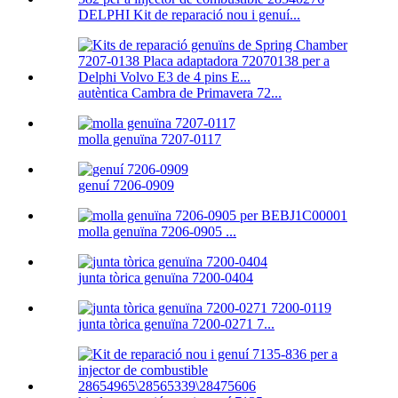
DELPHI Kit de reparació nou i genuí...
autèntica Cambra de Primavera 72...
molla genuïna 7207-0117
genuí 7206-0909
molla genuïna 7206-0905 ...
junta tòrica genuïna 7200-0404
junta tòrica genuïna 7200-0271 7...