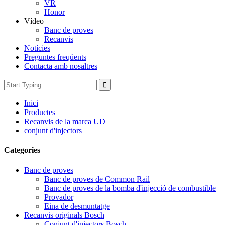
VR
Honor
Vídeo
Banc de proves
Recanvis
Notícies
Preguntes freqüents
Contacta amb nosaltres
Inici
Productes
Recanvis de la marca UD
conjunt d'injectors
Categories
Banc de proves
Banc de proves de Common Rail
Banc de proves de la bomba d'injecció de combustible
Provador
Eina de desmuntatge
Recanvis originals Bosch
Conjunt d'injectors Bosch