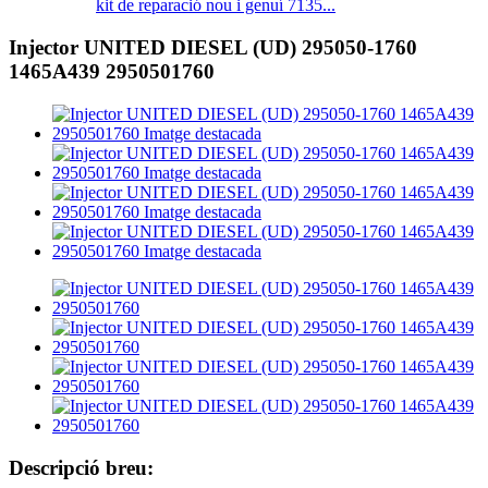
kit de reparació nou i genuí 7135...
Injector UNITED DIESEL (UD) 295050-1760
1465A439 2950501760
Descripció breu: