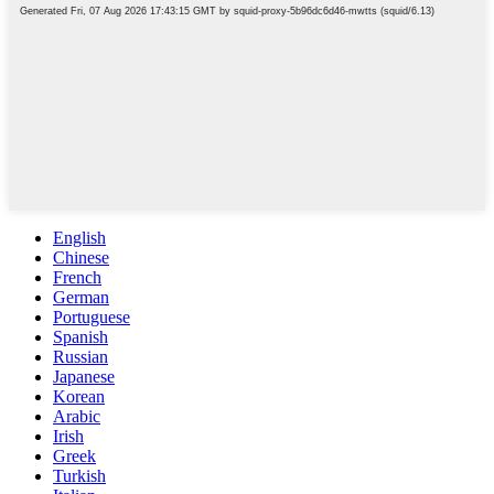
English
Chinese
French
German
Portuguese
Spanish
Russian
Japanese
Korean
Arabic
Irish
Greek
Turkish