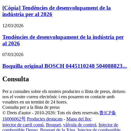
[Còpia] Tendències de desenvolupament de la
indústria per al 2026
12/03/2026
Tendències de desenvolupament de la indústria per
al 2026
07/03/2026
Boquilla original BOSCH 0445110248 504088823...
Consulta
Per a consultes sobre els nostres productes o llista de preus, deixeu-
nos el vostre correu electrònic i ens posarem en contacte amb
vosaltres en un termini de 24 hores.
Consulta per a la llista de preus
© Drets d'autor - 2010-2026: Tots els drets reservats.
鲁ICP备
16006062号
Productes destacats
-
Mapa del lloc
injector de carril comú
,
Broquet
,
vàlvula de control
,
Injector de
combustible Denso
,
Broquet de la Xina
,
Injector de combustible
,