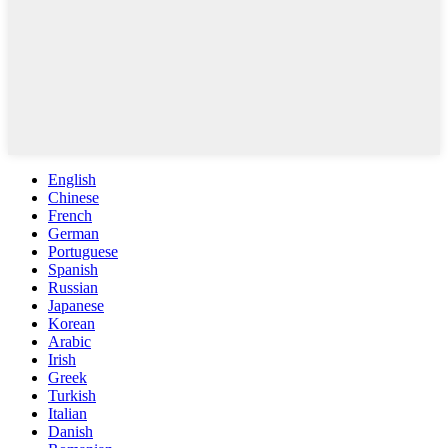
English
Chinese
French
German
Portuguese
Spanish
Russian
Japanese
Korean
Arabic
Irish
Greek
Turkish
Italian
Danish