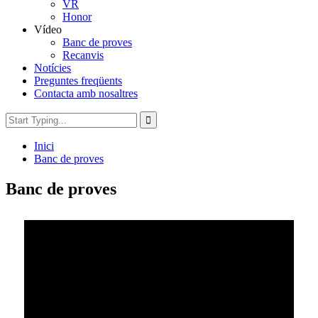
VR
Honor
Vídeo
Banc de proves
Recanvis
Notícies
Preguntes freqüents
Contacta amb nosaltres
Inici
Banc de proves
Banc de proves