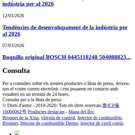
indústria per al 2026
12/03/2026
Tendències de desenvolupament de la indústria per
al 2026
07/03/2026
Boquilla original BOSCH 0445110248 504088823...
Consulta
Per a consultes sobre els nostres productes o llista de preus, deixeu-
nos el vostre correu electrònic i ens posarem en contacte amb
vosaltres en un termini de 24 hores.
Consulta per a la llista de preus
© Drets d'autor - 2010-2026: Tots els drets reservats.
鲁ICP备
16006062号
Productes destacats
-
Mapa del lloc
Broquet de la Xina
,
vàlvula de control
,
Injector de combustible
,
Broquet
,
Injector de combustible Denso
,
injector de carril comú
,