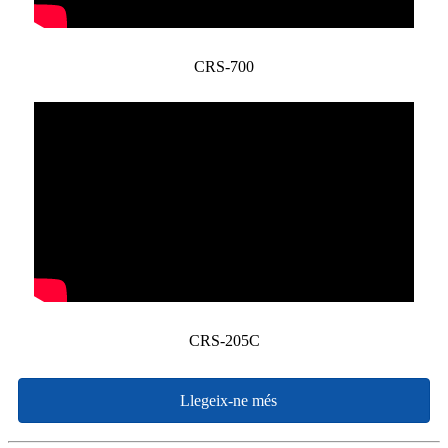
CRS-700
CRS-205C
Llegeix-ne més