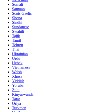
Somali
Samoan
Scots Gaelic
Shona
Sindhi
Sundanese
Swahili
Tajik
Tamil
Telugu
Thai
Ukrainian
Urdu
Uzbek
Vietnamese
Welsh
Xhosa
Yiddish
Yoruba
Zulu
Kinyarwanda
Tatar
Oriya
Turkmen