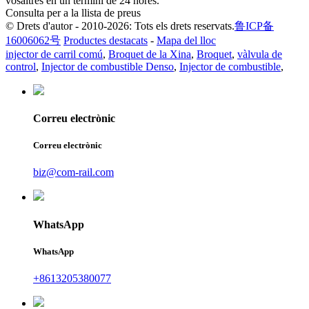
vosaltres en un termini de 24 hores.
Consulta per a la llista de preus
© Drets d'autor - 2010-2026: Tots els drets reservats.
鲁ICP备
16006062号
Productes destacats
-
Mapa del lloc
injector de carril comú
,
Broquet de la Xina
,
Broquet
,
vàlvula de
control
,
Injector de combustible Denso
,
Injector de combustible
,
Correu electrònic
Correu electrònic
biz@com-rail.com
WhatsApp
WhatsApp
+8613205380077