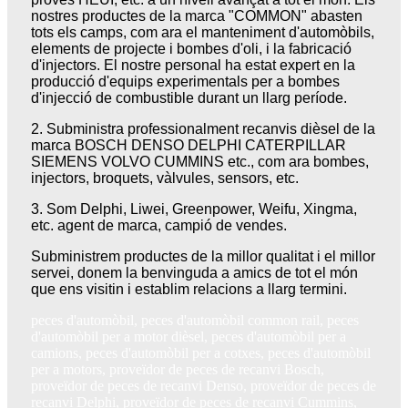
nostres productes de la marca "COMMON" abasten
tots els camps, com ara el manteniment d'automòbils,
elements de projecte i bombes d'oli, i la fabricació
d'injectors. El nostre personal ha estat expert en la
producció d'equips experimentals per a bombes
d'injecció de combustible durant un llarg període.
2.
Subministra professionalment recanvis dièsel de la
marca BOSCH DENSO DELPHI CATERPILLAR
SIEMENS VOLVO CUMMINS etc., com ara bombes,
injectors, broquets, vàlvules, sensors, etc.
3.
Som Delphi, Liwei, Greenpower, Weifu, Xingma,
etc. agent de marca, campió de vendes.
Subministrem productes de la millor qualitat i el millor
servei, donem la benvinguda a amics de tot el món
que ens visitin i establim relacions a llarg termini.
peces d'automòbil, peces d'automòbil common rail, peces
d'automòbil per a motor dièsel, peces d'automòbil per a
camions, peces d'automòbil per a cotxes, peces d'automòbil
per a motors, proveïdor de peces de recanvi Bosch,
proveïdor de peces de recanvi Denso, proveïdor de peces de
recanvi Delphi, proveïdor de peces de recanvi Cummins,