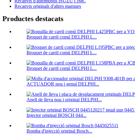
Recanvis d'automòbils ISUZU i JMC
Recanvis originals d'altres marques
Productes destacats
Broquet de carril comú DELPHI L...
Broquet de carril comú DELPHI L...
Broquet de carril comú DELPHI L...
ACTUADOR nou i genuí DELPHI...
Anell de lleva nou i original DELPHI...
Injector original BOSCH 044...
Bomba d'injecció original Bosch...