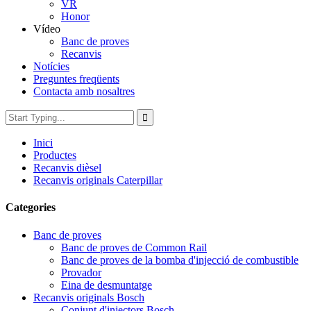
VR
Honor
Vídeo
Banc de proves
Recanvis
Notícies
Preguntes freqüents
Contacta amb nosaltres
Inici
Productes
Recanvis dièsel
Recanvis originals Caterpillar
Categories
Banc de proves
Banc de proves de Common Rail
Banc de proves de la bomba d'injecció de combustible
Provador
Eina de desmuntatge
Recanvis originals Bosch
Conjunt d'injectors Bosch