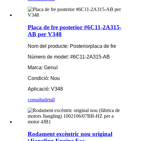
Placa de fre posterior #6C11-2A315-
AB per V348
Nom del producte: Posterior
placa de fre
Número de model: #6C11-2A315-AB
Marca: Genuí
Condició: Nou
Aplicació: V348
consulta
detall
Rodament excèntric nou original
(Jiangling Engine Fac...