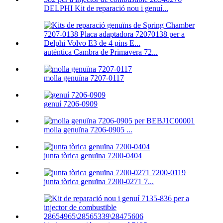
DELPHI Kit de reparació nou i genuí...
autèntica Cambra de Primavera 72...
molla genuïna 7207-0117
genuí 7206-0909
molla genuïna 7206-0905 ...
junta tòrica genuïna 7200-0404
junta tòrica genuïna 7200-0271 7...