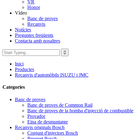
VR
Honor
Vídeo
Banc de proves
Recanvis
Notícies
Preguntes freqüents
Contacta amb nosaltres
Inici
Productes
Recanvis d'automòbils ISUZU i JMC
Categories
Banc de proves
Banc de proves de Common Rail
Banc de proves de la bomba d'injecció de combustible
Provador
Eina de desmuntatge
Recanvis originals Bosch
Conjunt d'injectors Bosch
Broquet Bosch