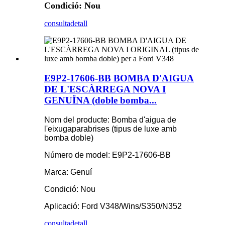
Condició: Nou
consulta
detall
E9P2-17606-BB BOMBA D'AIGUA
DE L'ESCÀRREGA NOVA I
GENUÏNA (doble bomba...
Nom del producte: Bomba d'aigua de
l'eixugaparabrises (tipus de luxe amb
bomba doble)
Número de model: E9P2-17606-BB
Marca: Genuí
Condició: Nou
Aplicació: Ford V348/Wins/S350/N352
consulta
detall