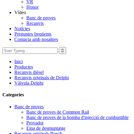
VR
Honor
Vídeo
Banc de proves
Recanvis
Notícies
Preguntes freqüents
Contacta amb nosaltres
Inici
Productes
Recanvis dièsel
Recanvis originals de Delphi
Vàlvula Delphi
Categories
Banc de proves
Banc de proves de Common Rail
Banc de proves de la bomba d'injecció de combustible
Provador
Eina de desmuntatge
Recanvis originals Bosch