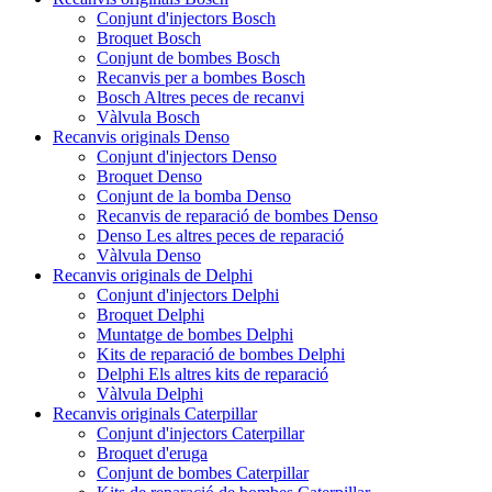
Conjunt d'injectors Bosch
Broquet Bosch
Conjunt de bombes Bosch
Recanvis per a bombes Bosch
Bosch Altres peces de recanvi
Vàlvula Bosch
Recanvis originals Denso
Conjunt d'injectors Denso
Broquet Denso
Conjunt de la bomba Denso
Recanvis de reparació de bombes Denso
Denso Les altres peces de reparació
Vàlvula Denso
Recanvis originals de Delphi
Conjunt d'injectors Delphi
Broquet Delphi
Muntatge de bombes Delphi
Kits de reparació de bombes Delphi
Delphi Els altres kits de reparació
Vàlvula Delphi
Recanvis originals Caterpillar
Conjunt d'injectors Caterpillar
Broquet d'eruga
Conjunt de bombes Caterpillar