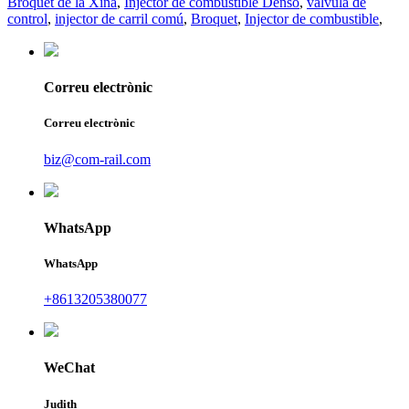
Broquet de la Xina
,
Injector de combustible Denso
,
vàlvula de
control
,
injector de carril comú
,
Broquet
,
Injector de combustible
,
Correu electrònic
Correu electrònic
biz@com-rail.com
WhatsApp
WhatsApp
+8613205380077
WeChat
Judith