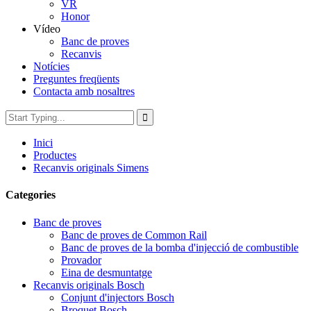
VR
Honor
Vídeo
Banc de proves
Recanvis
Notícies
Preguntes freqüents
Contacta amb nosaltres
Inici
Productes
Recanvis originals Simens
Categories
Banc de proves
Banc de proves de Common Rail
Banc de proves de la bomba d'injecció de combustible
Provador
Eina de desmuntatge
Recanvis originals Bosch
Conjunt d'injectors Bosch
Broquet Bosch