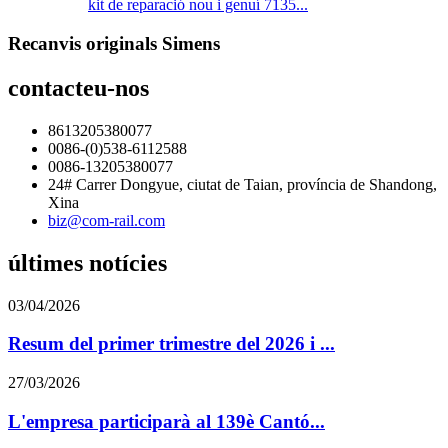
kit de reparació nou i genuí 7135...
Recanvis originals Simens
contacteu-nos
8613205380077
0086-(0)538-6112588
0086-13205380077
24# Carrer Dongyue, ciutat de Taian, província de Shandong,
Xina
biz@com-rail.com
últimes notícies
03/04/2026
Resum del primer trimestre del 2026 i ...
27/03/2026
L'empresa participarà al 139è Cantó...