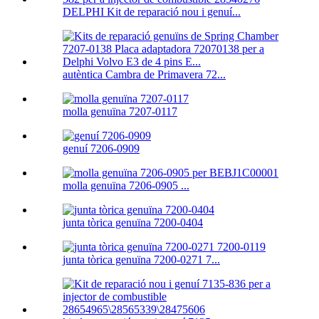
DELPHI Kit de reparació nou i genuí...
autèntica Cambra de Primavera 72...
molla genuïna 7207-0117
genuí 7206-0909
molla genuïna 7206-0905 ...
junta tòrica genuïna 7200-0404
junta tòrica genuïna 7200-0271 7...