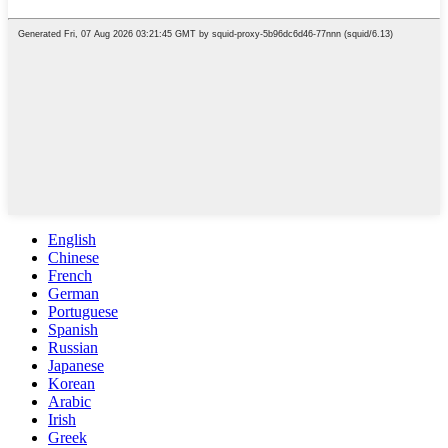
English
Chinese
French
German
Portuguese
Spanish
Russian
Japanese
Korean
Arabic
Irish
Greek