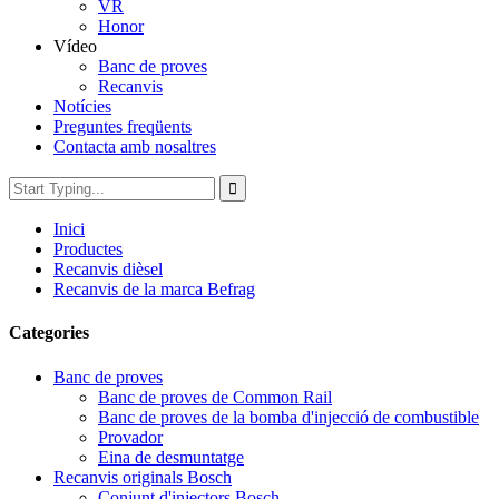
VR
Honor
Vídeo
Banc de proves
Recanvis
Notícies
Preguntes freqüents
Contacta amb nosaltres
Inici
Productes
Recanvis dièsel
Recanvis de la marca Befrag
Categories
Banc de proves
Banc de proves de Common Rail
Banc de proves de la bomba d'injecció de combustible
Provador
Eina de desmuntatge
Recanvis originals Bosch
Conjunt d'injectors Bosch