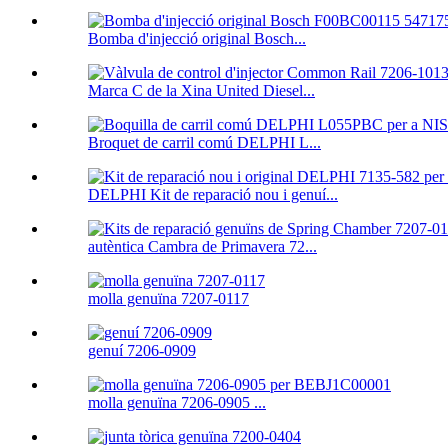
Bomba d'injecció original Bosch...
Marca C de la Xina United Diesel...
Broquet de carril comú DELPHI L...
DELPHI Kit de reparació nou i genuí...
autèntica Cambra de Primavera 72...
molla genuïna 7207-0117
genuí 7206-0909
molla genuïna 7206-0905 ...