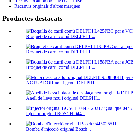
Recanvis d'automòbils ISUZU i JMC
Recanvis originals d'altres marques
Productes destacats
Broquet de carril comú DELPHI L...
Broquet de carril comú DELPHI L...
Broquet de carril comú DELPHI L...
ACTUADOR nou i genuí DELPHI...
Anell de lleva nou i original DELPHI...
Injector original BOSCH 044...
Bomba d'injecció original Bosch...