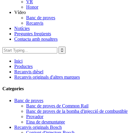
VR
Honor
Vídeo
Banc de proves
Recanvis
Notícies
Preguntes freqüents
Contacta amb nosaltres
Inici
Productes
Recanvis dièsel
Recanvis originals d'altres marques
Categories
Banc de proves
Banc de proves de Common Rail
Banc de proves de la bomba d'injecció de combustible
Provador
Eina de desmuntatge
Recanvis originals Bosch
Conjunt d'injectors Bosch