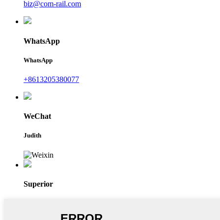
biz@com-rail.com
WhatsApp
WhatsApp
+8613205380077
WeChat
Judith
Superior