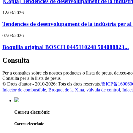
[Còpia] Tendències de desenvolupament de la indústri
12/03/2026
Tendències de desenvolupament de la indústria per al
07/03/2026
Boquilla original BOSCH 0445110248 504088823...
Consulta
Per a consultes sobre els nostres productes o llista de preus, deixeu-n
Consulta per a la llista de preus
© Drets d'autor - 2010-2026: Tots els drets reservats.
鲁ICP备160060
Injector de combustible
,
Broquet de la Xina
,
vàlvula de control
,
Injec
Correu electrònic
Correu electrònic