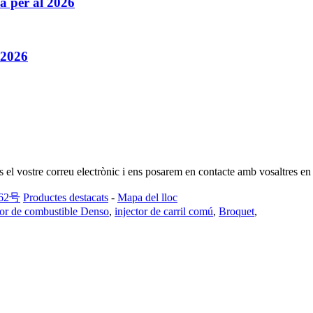
a per al 2026
 2026
os el vostre correu electrònic i ens posarem en contacte amb vosaltres en
62号
Productes destacats
-
Mapa del lloc
tor de combustible Denso
,
injector de carril comú
,
Broquet
,