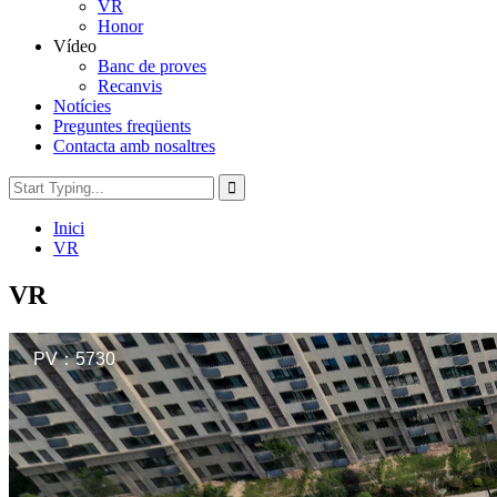
VR
Honor
Vídeo
Banc de proves
Recanvis
Notícies
Preguntes freqüents
Contacta amb nosaltres
Inici
VR
VR