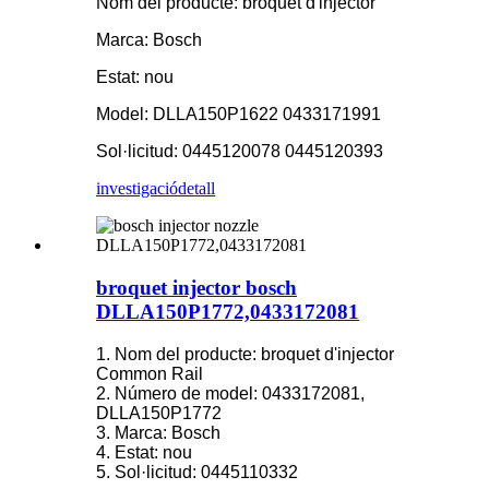
Nom del producte: broquet d'injector
Marca: Bosch
Estat: nou
Model: DLLA150P1622 0433171991
Sol·licitud: 0445120078 0445120393
investigació
detall
broquet injector bosch
DLLA150P1772,0433172081
1. Nom del producte: broquet d'injector
Common Rail
2. Número de model: 0433172081,
DLLA150P1772
3. Marca: Bosch
4. Estat: nou
5. Sol·licitud: 0445110332