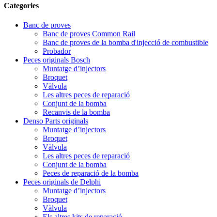
Categories
Banc de proves
Banc de proves Common Rail
Banc de proves de la bomba d'injecció de combustible
Probador
Peces originals Bosch
Muntatge d’injectors
Broquet
Vàlvula
Les altres peces de reparació
Conjunt de la bomba
Recanvis de la bomba
Denso Parts originals
Muntatge d’injectors
Broquet
Vàlvula
Les altres peces de reparació
Conjunt de la bomba
Peces de reparació de la bomba
Peces originals de Delphi
Muntatge d’injectors
Broquet
Vàlvula
Els altres kits de reparació