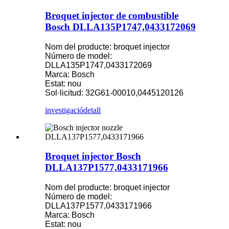
Broquet injector de combustible
Bosch DLLA135P1747,0433172069
Nom del producte: broquet injector
Número de model:
DLLA135P1747,0433172069
Marca: Bosch
Estat: nou
Sol·licitud: 32G61-00010,0445120126
investigació
detall
Broquet injector Bosch
DLLA137P1577,0433171966
Nom del producte: broquet injector
Número de model:
DLLA137P1577,0433171966
Marca: Bosch
Estat: nou