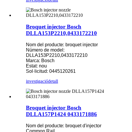
Broquet injector Bosch
DLLA153P2210,0433172210
Nom del producte: broquet injector
Número de model:
DLLA153P2210,0433172210
Marca: Bosch
Estat: nou
Sol·licitud: 0445120261
investigació
detall
Broquet injector Bosch
DLLA157P1424 0433171886
Nom del producte: broquet d'injector
Common Rail