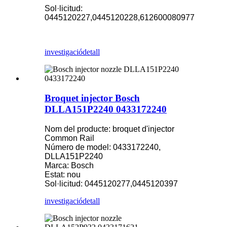
Sol·licitud:
0445120227,0445120228,612600080977
investigació
detall
Broquet injector Bosch
DLLA151P2240 0433172240
Nom del producte: broquet d'injector
Common Rail
Número de model: 0433172240,
DLLA151P2240
Marca: Bosch
Estat: nou
Sol·licitud: 0445120277,0445120397
investigació
detall