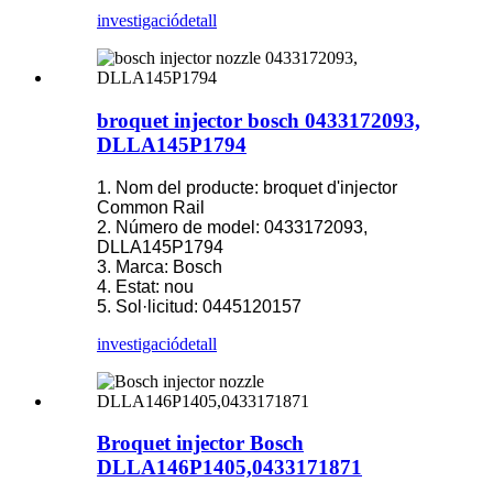
investigació
detall
broquet injector bosch 0433172093,
DLLA145P1794
1. Nom del producte: broquet d'injector
Common Rail
2. Número de model: 0433172093,
DLLA145P1794
3. Marca: Bosch
4. Estat: nou
5. Sol·licitud: 0445120157
investigació
detall
Broquet injector Bosch
DLLA146P1405,0433171871