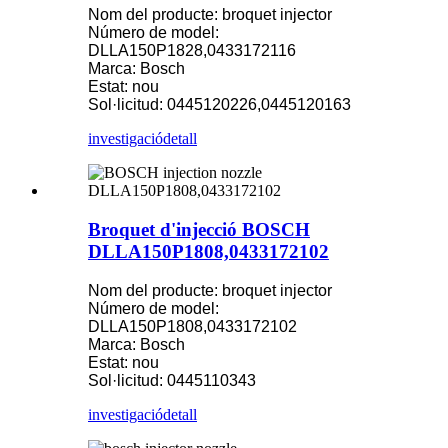
Nom del producte: broquet injector
Número de model:
DLLA150P1828,0433172116
Marca: Bosch
Estat: nou
Sol·licitud: 0445120226,0445120163
investigació
detall
Broquet d'injecció BOSCH
DLLA150P1808,0433172102
Nom del producte: broquet injector
Número de model:
DLLA150P1808,0433172102
Marca: Bosch
Estat: nou
Sol·licitud: 0445110343
investigació
detall