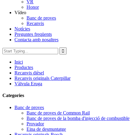
VR
Honor
Vídeo
Banc de proves
Recanvis
Notícies
Preguntes freqüents
Contacta amb nosaltres
Inici
Productes
Recanvis dièsel
Recanvis originals Caterpillar
Vàlvula Eruga
Categories
Banc de proves
Banc de proves de Common Rail
Banc de proves de la bomba d'injecció de combustible
Provador
Eina de desmuntatge
Recanvis originals Bosch