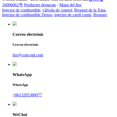
16006062号
Productes destacats
-
Mapa del lloc
Injector de combustible
,
vàlvula de control
,
Broquet de la Xina
,
Injector de combustible Denso
,
injector de carril comú
,
Broquet
,
Correu electrònic
Correu electrònic
biz@com-rail.com
WhatsApp
WhatsApp
+8613205380077
WeChat