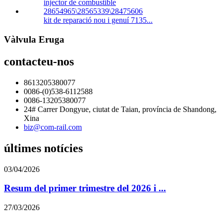
kit de reparació nou i genuí 7135...
Vàlvula Eruga
contacteu-nos
8613205380077
0086-(0)538-6112588
0086-13205380077
24# Carrer Dongyue, ciutat de Taian, província de Shandong,
Xina
biz@com-rail.com
últimes notícies
03/04/2026
Resum del primer trimestre del 2026 i ...
27/03/2026