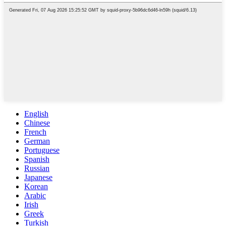
English
Chinese
French
German
Portuguese
Spanish
Russian
Japanese
Korean
Arabic
Irish
Greek
Turkish