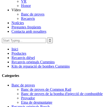
VR
Honor
Vídeo
Banc de proves
Recanvis
Notícies
Preguntes freqüents
Contacta amb nosaltres
Inici
Productes
Recanvis dièsel
Recanvis originals Cummins
Kits de reparació de bombes Cummins
Categories
Banc de proves
Banc de proves de Common Rail
Banc de proves de la bomba d'injecció de combustible
Provador
Eina de desmuntatge
Recanvis originals Bosch