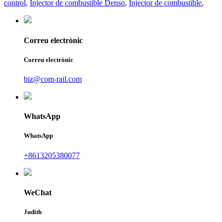
control
,
Injector de combustible Denso
,
Injector de combustible
,
Correu electrònic
Correu electrònic
biz@com-rail.com
WhatsApp
WhatsApp
+8613205380077
WeChat
Judith