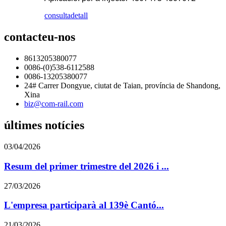
consulta
detall
contacteu-nos
8613205380077
0086-(0)538-6112588
0086-13205380077
24# Carrer Dongyue, ciutat de Taian, província de Shandong,
Xina
biz@com-rail.com
últimes notícies
03/04/2026
Resum del primer trimestre del 2026 i ...
27/03/2026
L'empresa participarà al 139è Cantó...
21/03/2026