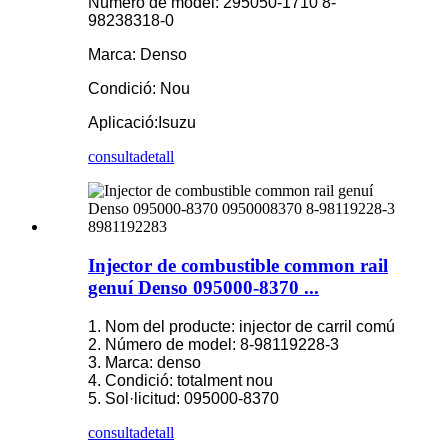
Número de model: 295050-1710 8-
98238318-0
Marca: Denso
Condició: Nou
Aplicació:
Isuzu
consulta
detall
Injector de combustible common rail
genuí Denso 095000-8370 ...
1. Nom del producte: injector de carril comú
2. Número de model: 8-98119228-3
3. Marca: denso
4. Condició: totalment nou
5. Sol·licitud: 095000-8370
consulta
detall