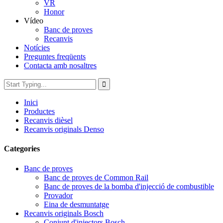
VR
Honor
Vídeo
Banc de proves
Recanvis
Notícies
Preguntes freqüents
Contacta amb nosaltres
Inici
Productes
Recanvis dièsel
Recanvis originals Denso
Categories
Banc de proves
Banc de proves de Common Rail
Banc de proves de la bomba d'injecció de combustible
Provador
Eina de desmuntatge
Recanvis originals Bosch
Conjunt d'injectors Bosch