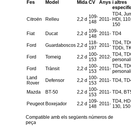
Fes
Model
Mida
CV
Anys
i altres
especifi
TD4, Jum
109-
Citroën
Relleu
2,2 d
2011-
HDI, 110
148
150
109-
Fiat
Ducat
2,2 d
2011-
TD4
148
118-
TD4, TD
Ford
Guardaboscos
2,2 d
2011-
197
TDDi, T
100-
TD4, TD
Ford
Torneig
2,2 d
2012-
153
personali
100-
TD4, TD
Ford
Trànsit
2,2 d
2011-
153
personali
Land
100-
Defensor
2,2 d
2011-
TD4, TD
Rover
153
100-
Mazda
BT-50
2,2 d
2011-
TD4, BT
153
109-
TD4, HDI
Peugeot
Boxejador
2,2 d
2011-
148
130, 150
Compatible amb els següents números de
peça