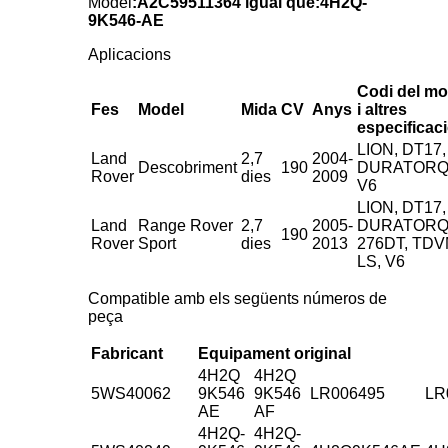
Model
:A2C59511364 igual que:4H2Q-
9K546-AE
Aplicacions
Codi del mo
Fes
Model
Mida
CV
Anys
i altres
especificac
LION, DT17,
Land
2,7
2004-
Descobriment
190
DURATORQ
Rover
dies
2009
V6
LION, DT17,
Land
Range Rover
2,7
2005-
DURATORQ
190
Rover
Sport
dies
2013
276DT, TDV
LS, V6
Compatible amb els següents números de
peça
Fabricant
Equipament original
4H2Q
4H2Q
5WS40062
9K546
9K546
LR006495
LR
AE
AF
4H2Q-
4H2Q-