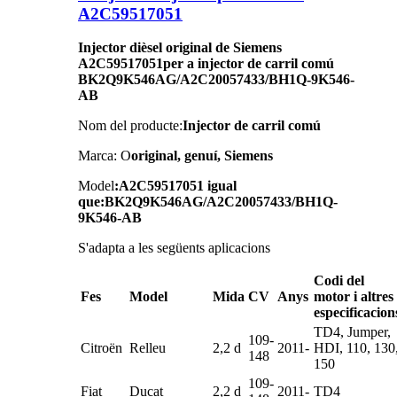
A2C59517051
Injector dièsel original de Siemens
A2C59517051
per a injector de carril comú
BK2Q9K546AG/A2C20057433/BH1Q-9K546-
AB
Nom del producte:
Injector de carril comú
Marca: O
original, genuí, Siemens
Model
:A2C59517051 igual
que:BK2Q9K546AG/A2C20057433/BH1Q-
9K546-AB
S'adapta a les següents aplicacions
Codi del
Fes
Model
Mida
CV
Anys
motor i altres
especificacion
TD4, Jumper,
109-
Citroën
Relleu
2,2 d
2011-
HDI, 110, 130
148
150
109-
Fiat
Ducat
2,2 d
2011-
TD4