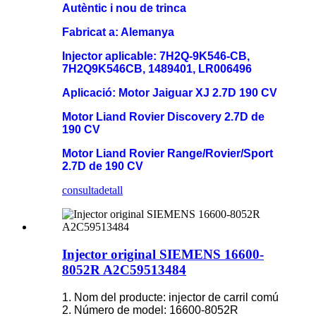
Autèntic i nou de trinca
Fabricat a: Alemanya
Injector aplicable: 7H2Q-9K546-CB,
7H2Q9K546CB, 1489401, LR006496
Aplicació: Motor Jaiguar XJ 2.7D 190 CV
Motor Liand Rovier Discovery 2.7D de
190 CV
Motor Liand Rovier Range/Rovier/Sport
2.7D de 190 CV
consulta
detall
Injector original SIEMENS 16600-
8052R A2C59513484
1. Nom del producte: injector de carril comú
2. Número de model: 16600-8052R