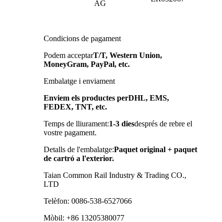
AG
Condicions de pagament
Podem acceptar
T/T, Western Union,
MoneyGram, PayPal, etc.
Embalatge i enviament
Enviem els productes per
DHL, EMS,
FEDEX, TNT
, etc.
Temps de lliurament:
1-3 dies
després de rebre el
vostre pagament.
Detalls de l'embalatge:
Paquet original + paquet
de cartró a l'exterior.
Taian Common Rail Industry & Trading CO.,
LTD
Telèfon: 0086-538-6527066
Mòbil: +86 13205380077