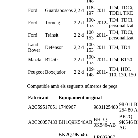
148
118-
TD4, TDCi,
Ford
Guardaboscos
2,2 d
2011-
197
TDDi, TKE
100-
TD4, TDCi,
Ford
Torneig
2,2 d
2012-
153
personalitzat
100-
TD4, TDCi,
Ford
Trànsit
2,2 d
2011-
153
personalitzat
Land
100-
Defensor
2,2 d
2011-
TD4, TD4
Rover
153
100-
Mazda
BT-50
2,2 d
2011-
TD4, BT50
153
109-
TD4, HDI,
Peugeot
Boxejador
2,2 d
2011-
148
110, 130, 150
Compatible amb els següents números de peça
Fabricant
Equipament original
98 011
B
A2C59517051
1746967
9801125480
254 80
A
BK2Q
BH1Q-
A2C20057433
BH1Q9K546AB
9K546
B
9K546-AB
AG
BK2Q-9K546-
LR032067