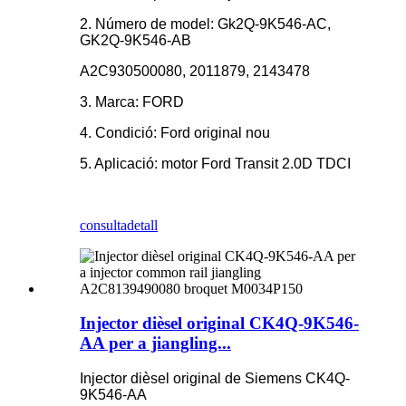
2. Número de model: Gk2Q-9K546-AC,
GK2Q-9K546-AB
A2C930500080, 2011879, 2143478
3. Marca: FORD
4. Condició: Ford original nou
5. Aplicació: motor Ford Transit 2.0D TDCI
consulta
detall
Injector dièsel original CK4Q-9K546-
AA per a jiangling...
Injector dièsel original de Siemens CK4Q-
9K546-AA