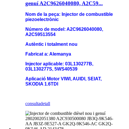
genuí A2C9626040080, A2C59...
Nom de la peça: Injector de combustible
piezoelectrònic
Número de model: A2C9626040080,
A2C59513554
Autèntic i totalment nou
Fabricat a: Alemanya
Injector aplicable: 03L130277B,
03L130277S, 5WS40539
Aplicació Motor VIWI, AUIDI, SEIAT,
SKODIA 1.6TDI
consulta
detall