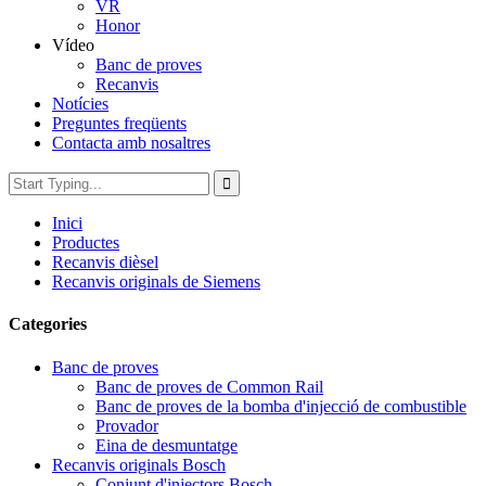
VR
Honor
Vídeo
Banc de proves
Recanvis
Notícies
Preguntes freqüents
Contacta amb nosaltres
Inici
Productes
Recanvis dièsel
Recanvis originals de Siemens
Categories
Banc de proves
Banc de proves de Common Rail
Banc de proves de la bomba d'injecció de combustible
Provador
Eina de desmuntatge
Recanvis originals Bosch
Conjunt d'injectors Bosch