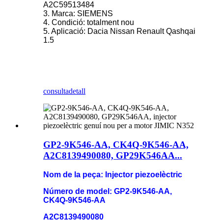
A2C59513484
3. Marca: SIEMENS
4. Condició: totalment nou
5. Aplicació: Dacia Nissan Renault Qashqai
1.5
consulta
detall
GP2-9K546-AA, CK4Q-9K546-AA,
A2C8139490080, GP29K546AA...
Nom de la peça: Injector piezoelèctric
Número de model: GP2-9K546-AA,
CK4Q-9K546-AA
A2C8139490080