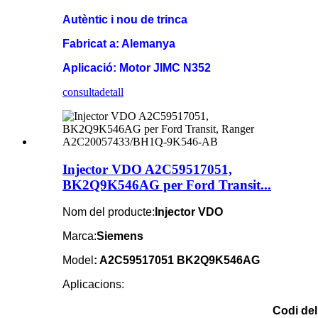
Autèntic i nou de trinca
Fabricat a: Alemanya
Aplicació: Motor JIMC N352
consulta
detall
Injector VDO A2C59517051,
BK2Q9K546AG per Ford Transit...
Nom del producte:
Injector VDO
Marca:
Siemens
Model
: A2C59517051 BK2Q9K546AG
Aplicacions:
Codi del