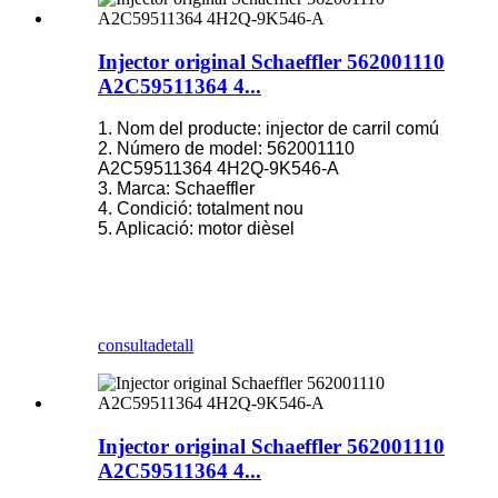
Injector original Schaeffler 562001110
A2C59511364 4...
1. Nom del producte: injector de carril comú
2. Número de model: 562001110
A2C59511364 4H2Q-9K546-A
3. Marca: Schaeffler
4. Condició: totalment nou
5. Aplicació: motor dièsel
consulta
detall
Injector original Schaeffler 562001110
A2C59511364 4...