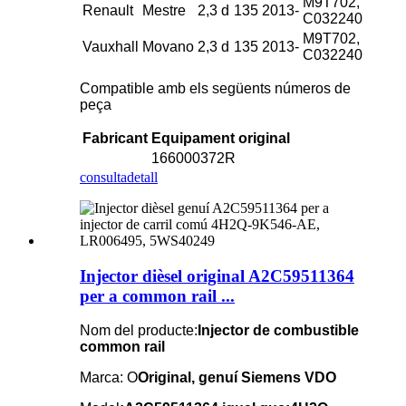
M9T702,
Renault
Mestre
2,3 d
135
2013-
C032240
M9T702,
Vauxhall
Movano
2,3 d
135
2013-
C032240
Compatible amb els següents números de
peça
Fabricant
Equipament original
166000372R
consulta
detall
Injector dièsel original A2C59511364
per a common rail ...
Nom del producte:
Injector de combustible
common rail
Marca: O
Original, genuí Siemens VDO