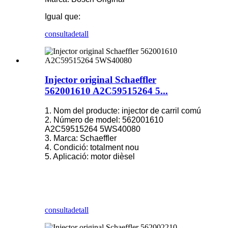
Igual que:
consulta
detall
Injector original Schaeffler
562001610 A2C59515264 5...
1. Nom del producte: injector de carril comú
2. Número de model: 562001610
A2C59515264 5WS40080
3. Marca: Schaeffler
4. Condició: totalment nou
5. Aplicació: motor dièsel
consulta
detall