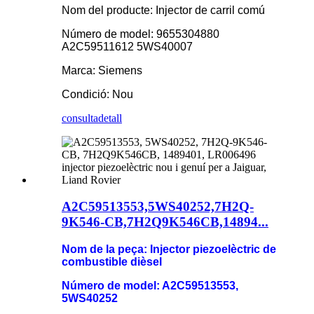
Nom del producte: Injector de carril comú
Número de model: 9655304880
A2C59511612 5WS40007
Marca: Siemens
Condició: Nou
consulta
detall
A2C59513553,5WS40252,7H2Q-
9K546-CB,7H2Q9K546CB,14894...
Nom de la peça: Injector piezoelèctric de
combustible dièsel
Número de model: A2C59513553,
5WS40252