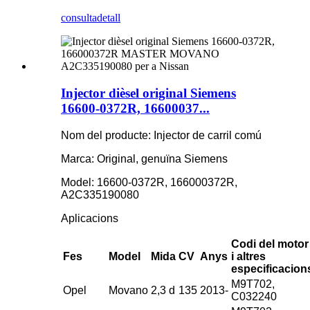
consulta
detall
Injector dièsel original Siemens
16600-0372R, 16600037...
Nom del producte: Injector de carril comú
Marca: Original, genuïna Siemens
Model: 16600-0372R, 166000372R,
A2C335190080
Aplicacions
Codi del motor
Fes
Model
Mida
CV
Anys
i altres
especificacion
M9T702,
Opel
Movano
2,3 d
135
2013-
C032240