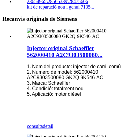
kit de reparació nou i genuí 7135...
Recanvis originals de Siemens
Injector original Schaeffler
562000410 A2C9303500080...
1. Nom del producte: injector de carril comú
2. Número de model: 562000410
A2C9303500080 GK2Q-9K546-AC
3. Marca: Schaeffler
4. Condició: totalment nou
5. Aplicació: motor dièsel
consulta
detall