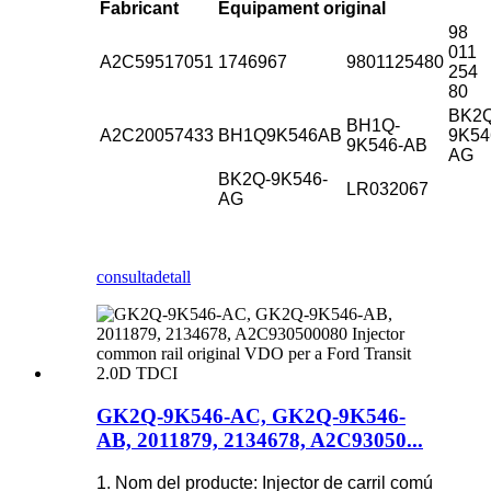
Fabricant
Equipament original
98
011
A2C59517051
1746967
9801125480
254
80
BK2
BH1Q-
A2C20057433
BH1Q9K546AB
9K54
9K546-AB
AG
BK2Q-9K546-
LR032067
AG
consulta
detall
GK2Q-9K546-AC, GK2Q-9K546-
AB, 2011879, 2134678, A2C93050...
1. Nom del producte: Injector de carril comú