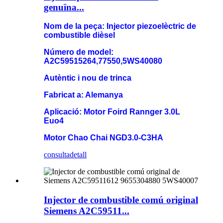
genuïna...
Nom de la peça: Injector piezoelèctric de
combustible dièsel
Número de model:
A2C59515264,77550,5WS40080
Autèntic i nou de trinca
Fabricat a: Alemanya
Aplicació: Motor Foird Rannger 3.0L
Euo4
Motor Chao Chai NGD3.0-C3HA
consulta
detall
Injector de combustible comú original
Siemens A2C59511...