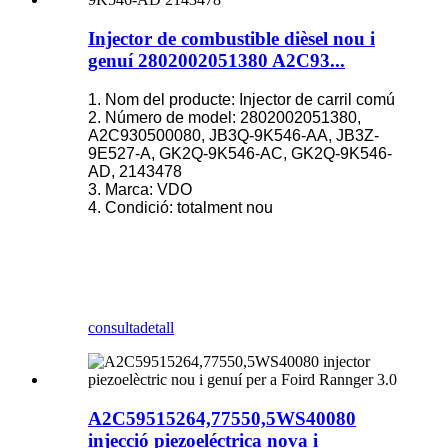
Injector de combustible dièsel nou i
genuí 2802002051380 A2C93...
1. Nom del producte: Injector de carril comú
2. Número de model: 2802002051380,
A2C930500080, JB3Q-9K546-AA, JB3Z-
9E527-A, GK2Q-9K546-AC, GK2Q-9K546-
AD, 2143478
3. Marca: VDO
4. Condició: totalment nou
consulta
detall
A2C59515264,77550,5WS40080
injecció piezoeléctrica nova i