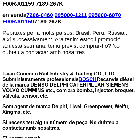
F00RJ01159 7189-267K
en venda
7206-0460
095000-1211
095000-6070
F00RJ01159
7189-267K
Rebaixes per a molts països, Brasil, Perú, Rússia... i
així successivament. Ara tenim estoc i promoció
aquesta setmana, teniu previst comprar-ho? No
dubteu a contactar amb nosaltres.
Taian Common Rail Industry & Trading CO., LTD
Subministraments professionals
BOSCH
Recanvis dièsel
de la marca DENSO DELPHI CATERPILLAR SIEMENS
VOLVO CUMMINS etc., com ara bomba, injector, broquet,
vàlvula, sensor, etc.
Som agent de marca Delphi, Liwei, Greenpower, Weifu,
Xingma, etc.
Si necessiteu algun número de peça. No dubteu a
contactar amb nosaltres.