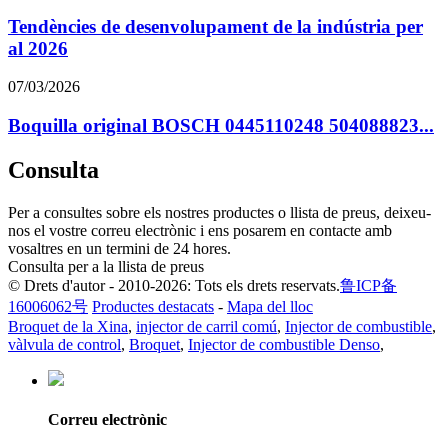
Tendències de desenvolupament de la indústria per
al 2026
07/03/2026
Boquilla original BOSCH 0445110248 504088823...
Consulta
Per a consultes sobre els nostres productes o llista de preus, deixeu-
nos el vostre correu electrònic i ens posarem en contacte amb
vosaltres en un termini de 24 hores.
Consulta per a la llista de preus
© Drets d'autor - 2010-2026: Tots els drets reservats.
鲁ICP备
16006062号
Productes destacats
-
Mapa del lloc
Broquet de la Xina
,
injector de carril comú
,
Injector de combustible
,
vàlvula de control
,
Broquet
,
Injector de combustible Denso
,
Correu electrònic