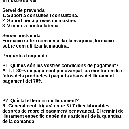
El nostre servei:
Servei de prevenda
1. Suport a consultes i consultoria.
2. Suport per a proves de mostres.
3. Visiteu la nostra fàbrica.
Servei postvenda
Formació sobre com instal·lar la màquina, formació
sobre com utilitzar la màquina.
Preguntes freqüents:
P1. Quines són les vostres condicions de pagament?
A: T/T 30% de pagament per avançat, us mostrarem les
fotos dels productes i paquets abans del lliurament,
pagament del 70%.
P2. Què tal el termini de lliurament?
R: Generalment, trigarà entre 3 i 7 dies laborables
després de rebre el pagament per avançat. El termini de
lliurament específic depèn dels articles i de la quantitat
de la comanda.