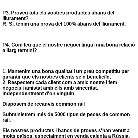
P3. Proveu tots els vostres productes abans del
lliurament?
R: Sí, tenim una prova del 100% abans del lliurament.
P4: Com feu que el nostre negoci tingui una bona relació
a llarg termini?
1. Mantenim una bona qualitat i un preu competitiu per
garantir que els nostres clients se'n beneficiïn;
2. Respectem cada client com a amic nostre i fem
negocis i amistat amb ells amb sinceritat,
independentment d'on vinguin.
Disposem de recanvis common rail
Subministrem més de 5000 tipus de peces de common
rail.
Els nostres productes i bancs de proves s'han venut a
molts països, especialment en venda calenta a Rússia,