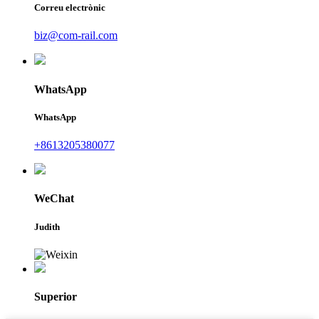
Correu electrònic
biz@com-rail.com
WhatsApp
WhatsApp
+8613205380077
WeChat
Judith
Superior