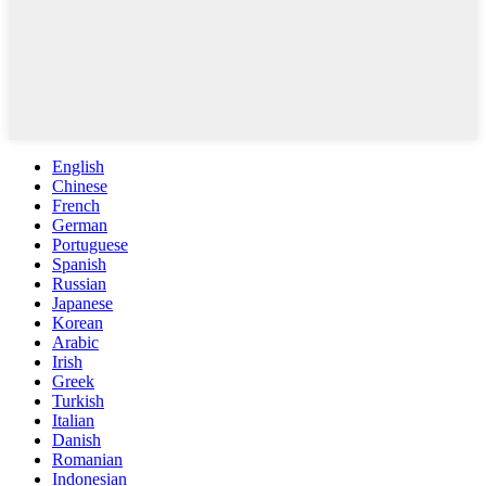
English
Chinese
French
German
Portuguese
Spanish
Russian
Japanese
Korean
Arabic
Irish
Greek
Turkish
Italian
Danish
Romanian
Indonesian