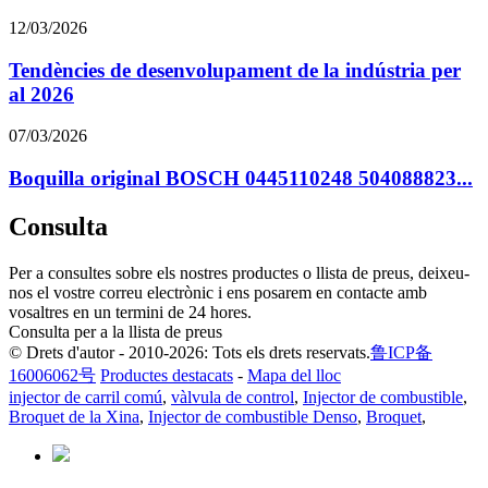
12/03/2026
Tendències de desenvolupament de la indústria per
al 2026
07/03/2026
Boquilla original BOSCH 0445110248 504088823...
Consulta
Per a consultes sobre els nostres productes o llista de preus, deixeu-
nos el vostre correu electrònic i ens posarem en contacte amb
vosaltres en un termini de 24 hores.
Consulta per a la llista de preus
© Drets d'autor - 2010-2026: Tots els drets reservats.
鲁ICP备
16006062号
Productes destacats
-
Mapa del lloc
injector de carril comú
,
vàlvula de control
,
Injector de combustible
,
Broquet de la Xina
,
Injector de combustible Denso
,
Broquet
,