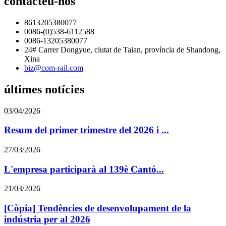
contacteu-nos
8613205380077
0086-(0)538-6112588
0086-13205380077
24# Carrer Dongyue, ciutat de Taian, província de Shandong,
Xina
biz@com-rail.com
últimes notícies
03/04/2026
Resum del primer trimestre del 2026 i ...
27/03/2026
L'empresa participarà al 139è Cantó...
21/03/2026
[Còpia] Tendències de desenvolupament de la
indústria per al 2026