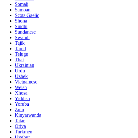
Somali
Samoan
Scots Gaelic
Shona
Sindhi
Sundanese
Swahili
Tajik
Tamil
Telugu
Thai
Ukrainian
Urdu
Uzbek
Vietnamese
Welsh
Xhosa
Yiddish
Yoruba
Zulu
Kinyarwanda
Tatar
Oriya
Turkmen
Uyghur