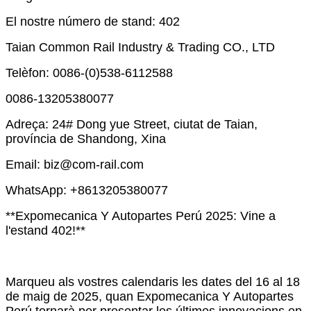
El nostre número de stand: 402
Taian Common Rail Industry & Trading CO., LTD
Telèfon: 0086-(0)538-6112588
0086-13205380077
Adreça: 24# Dong yue Street, ciutat de Taian,
província de Shandong, Xina
Email: biz@com-rail.com
WhatsApp: +8613205380077
**Expomecanica Y Autopartes Perú 2025: Vine a
l'estand 402!**
Marqueu als vostres calendaris les dates del 16 al 18
de maig de 2025, quan Expomecanica Y Autopartes
Perú tornarà per presentar les últimes innovacions en