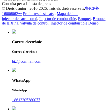
Consulta per a la llista de preus
© Drets d'autor - 2010-2026: Tots els drets reservats.
鲁ICP备
16006062号
Productes destacats
-
Mapa del lloc
injector de carril comú
,
Injector de combustible
,
Broquet
,
Broquet
de la Xina
,
vàlvula de control
,
Injector de combustible Denso
,
Correu electrònic
Correu electrònic
biz@com-rail.com
WhatsApp
WhatsApp
+8613205380077